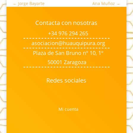
←
Jorge Bayarte
Ana Muñoz
→
Contacta con nosotras
+34 976 294 265
asociacion@huauquipura.org
Plaza de San Bruno nº 10, 1º
50001 Zaragoza
Redes sociales
Mi cuenta