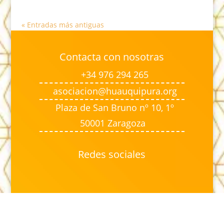
« Entradas más antiguas
Contacta con nosotras
+34 976 294 265
asociacion@huauquipura.org
Plaza de San Bruno nº 10, 1º
50001 Zaragoza
Redes sociales
Mi cuenta