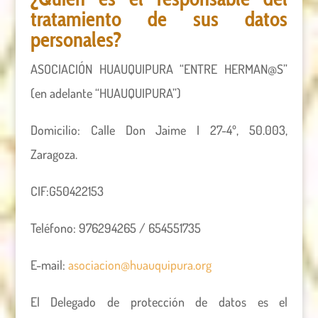
tratamiento de sus datos
personales?
ASOCIACIÓN HUAUQUIPURA “ENTRE HERMAN@S”
(en adelante “HUAUQUIPURA”)
Domicilio: Calle Don Jaime I 27-4º, 50.003,
Zaragoza.
CIF:G50422153
Teléfono: 976294265 / 654551735
E-mail:
asociacion@huauquipura.org
El Delegado de protección de datos es el