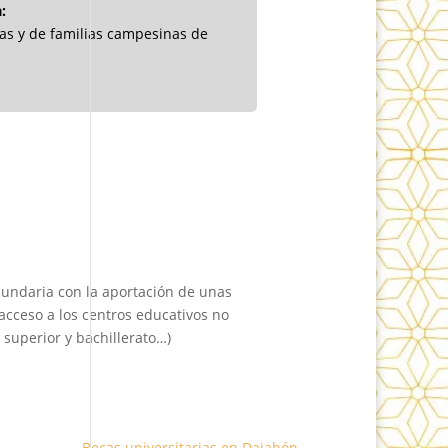
:
has y de familias campesinas de
ecundaria con la aportación de unas
acceso a los centros educativos no
 superior y bachillerato…)
Becas universitarias en Dajabón
→