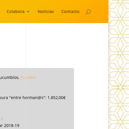
Colabora
Noticias
Contacto
Sucumbíos,
Ecuador
pura "entre herman@s": 1.852,00€
18
ar 2018-19