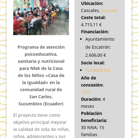
Ubicación:
Cascales,
Ecuador
Coste total:
4.715,11 €
Financiación:
Ayuntamiento
de Escatrón:
Programa de atención
psicoeducativa,
2.606,00 €
sanitaria y nutricional
Socio local:
para NNA de la Casa
FUCANISTEC
de los Niños «Casa de
Año de
la Igualdad» en la
concesión:
comunidad rural de
2025
San Carlos,
Duración:
4
Sucumbíos (Ecuador)
meses
Población
El proyecto tiene como
beneficiaria:
objetivo principal mejorar
30 NNA; 15
la calidad de vida de niñas,
familias
niños, adolescentes y sus