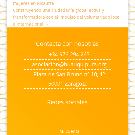
mujeres en Ricaurte
Construyendo una ciudadanía global activa y
transformadora con el impulso del voluntariado local
e internacional
→
Contacta con nosotras
+34 976 294 265
asociacion@huauquipura.org
Plaza de San Bruno nº 10, 1º
50001 Zaragoza
Redes sociales
Mi cuenta