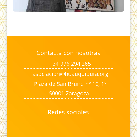
Contacta con nosotras
+34 976 294 265
asociacion@huauquipura.org
Plaza de San Bruno nº 10, 1º
50001 Zaragoza
Redes sociales