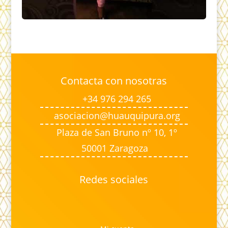
Contacta con nosotras
+34 976 294 265
asociacion@huauquipura.org
Plaza de San Bruno nº 10, 1º
50001 Zaragoza
Redes sociales