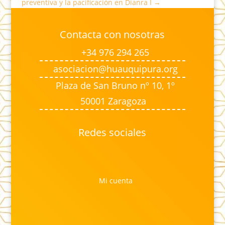
preventiva y la pacificación en Dianra I
→
Contacta con nosotras
+34 976 294 265
asociacion@huauquipura.org
Plaza de San Bruno nº 10, 1º
50001 Zaragoza
Redes sociales
Mi cuenta