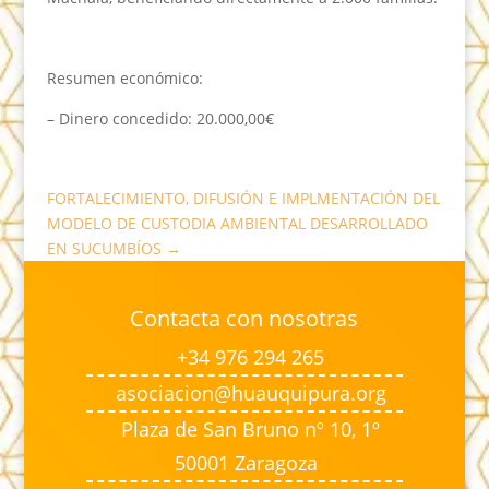
Resumen económico:
– Dinero concedido: 20.000,00€
FORTALECIMIENTO, DIFUSIÓN E IMPLMENTACIÓN DEL
MODELO DE CUSTODIA AMBIENTAL DESARROLLADO
EN SUCUMBÍOS
→
Contacta con nosotras
+34 976 294 265
asociacion@huauquipura.org
Plaza de San Bruno nº 10, 1º
50001 Zaragoza