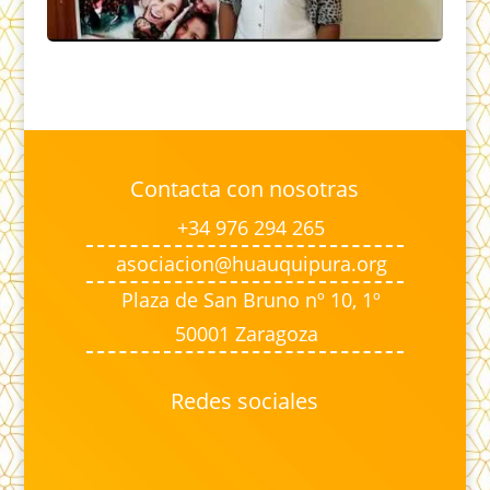
Contacta con nosotras
+34 976 294 265
asociacion@huauquipura.org
Plaza de San Bruno nº 10, 1º
50001 Zaragoza
Redes sociales